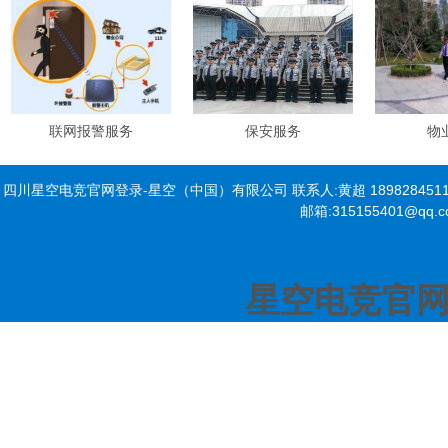
联网报警服务
保安服务
物
四川星空电竞官网登录-星空（中国）有限公司 联系人:黄超 18982845110 15892964
邮箱:315155401@
星空电竞官网