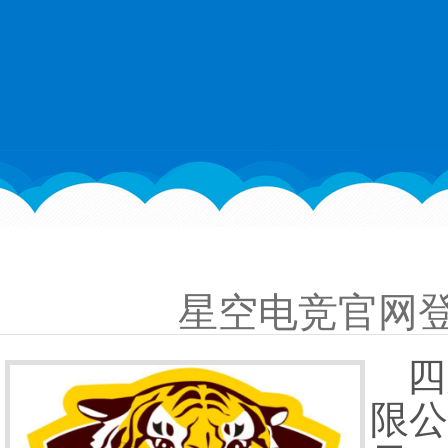
星空电竞官网登
四
限公