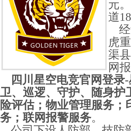
元。
道1
经
虎重
渠县
网报
四川星空电竞官网登录
卫、巡逻、守护、随身护
险评估；物业管理服务；
务；联网报警服务
。
公司下设人防部、技防