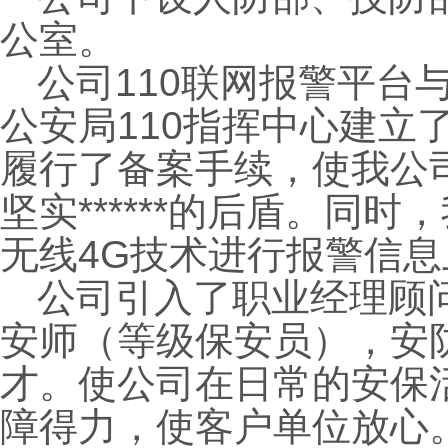
公室。
公司
110
联网报警平台
公安局
110
指挥中心建立
履行了备案手续，使我公
坚实******的后盾。同
无线
4G
技术进行报警信息
公司引入了职业经理顾
安师（等级保安员），安
才。使公司在日常的安保
障得力，使客户单位放心