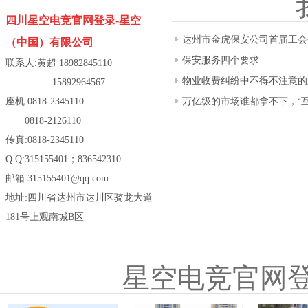
四川星空电竞官网登录-星空
达州市金虎保安公司首届工会会
（中国）有限公司
保安服务四个要求
联系人:
黄超
18982845110
物业收费纠纷中不得不注意的三
15892964567
万亿级的市场谁都拿不下，“互联
座机:0818-2345110
0818-2126110
传真:0818-2345110
Q Q:315155401；836542310
邮箱:315155401@qq.com
地址:四川省达州市达川区骑龙大道
181号上观南城B区
星空电竞官网登