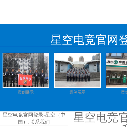
星空电竞官网登
案例展示
案例展示
案
星空电竞官
星空电竞官网登录-星空（中
国）:联系我们