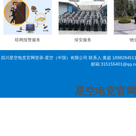
联网报警服务
保安服务
物
四川星空电竞官网登录-星空（中国）有限公司 联系人:黄超 18982845110 15892964
邮箱:315155401@
星空电竞官网