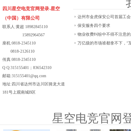
四川星空电竞官网登录-星空
达州市金虎保安公司首届工会会
（中国）有限公司
保安服务四个要求
联系人:
黄超
18982845110
物业收费纠纷中不得不注意的三
15892964567
万亿级的市场谁都拿不下，“互联
座机:0818-2345110
0818-2126110
传真:0818-2345110
Q Q:315155401；836542310
邮箱:315155401@qq.com
地址:四川省达州市达川区骑龙大道
181号上观南城B区
星空电竞官网登