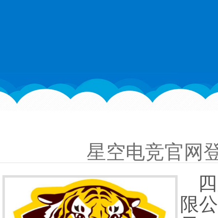
星空电竞官网登
四
限公