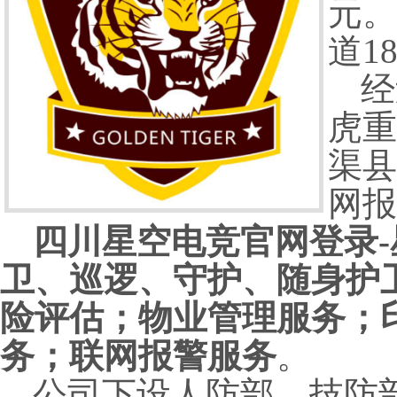
元。
道1
经
虎重
渠县
网报
四川星空电竞官网登录
卫、巡逻、守护、随身护
险评估；物业管理服务；
务；联网报警服务
。
公司下设人防部、技防