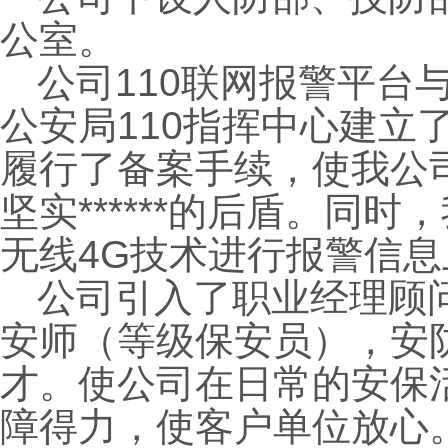
公室。
公司
110
联网报警平台
公安局
110
指挥中心建立
履行了备案手续，使我公
坚实******的后盾。同
无线
4G
技术进行报警信息
公司引入了职业经理顾
安师（等级保安员），安
才。使公司在日常的安保
障得力，使客户单位放心