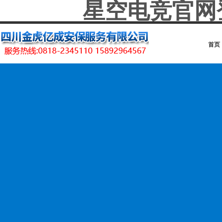
星空电竞官网
首页