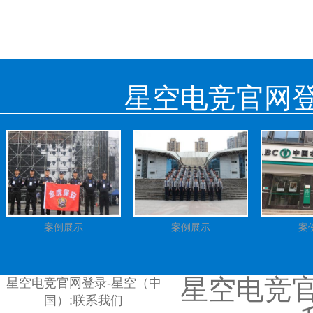
星空电竞官网登
案例展示
案例展示
案
星空电竞官
星空电竞官网登录-星空（中
国）:联系我们