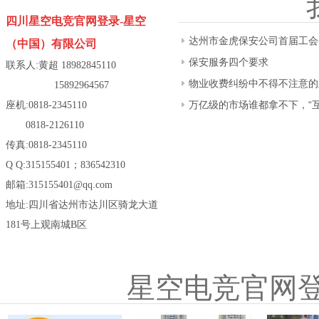
四川星空电竞官网登录-星空
达州市金虎保安公司首届工会会
（中国）有限公司
保安服务四个要求
联系人:
黄超
18982845110
物业收费纠纷中不得不注意的三
15892964567
万亿级的市场谁都拿不下，“互联
座机:0818-2345110
0818-2126110
传真:0818-2345110
Q Q:315155401；836542310
邮箱:315155401@qq.com
地址:四川省达州市达川区骑龙大道
181号上观南城B区
星空电竞官网登