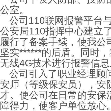
公室。
公司
110
联网报警平台
公安局
110
指挥中心建立
履行了备案手续，使我公
坚实******的后盾。同
无线
4G
技术进行报警信息
公司引入了职业经理顾
安师（等级保安员），安
才。使公司在日常的安保
障得力，使客户单位放心