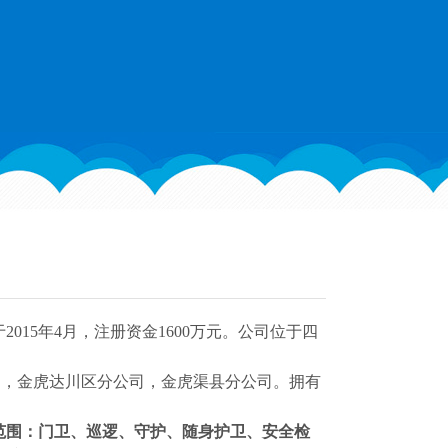
于
2015
年
4
月
，注册资金
1600
万元。公司位于四
司，金虎达川区分公司，金虎渠县分公司。拥有
范围：门卫、巡逻、守护、随身护卫、安全检