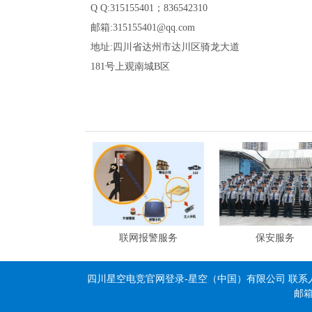
Q Q:315155401；836542310
邮箱:315155401@qq.com
地址:四川省达州市达川区骑龙大道
181号上观南城B区
联网报警服务
保安服务
四川星空电竞官网登录-星空（中国）有限公司 联系人:黄超 189828
邮箱