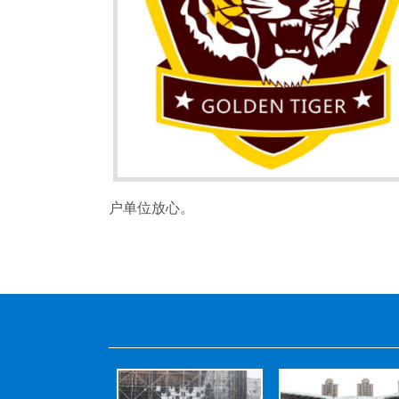
户单位放心。