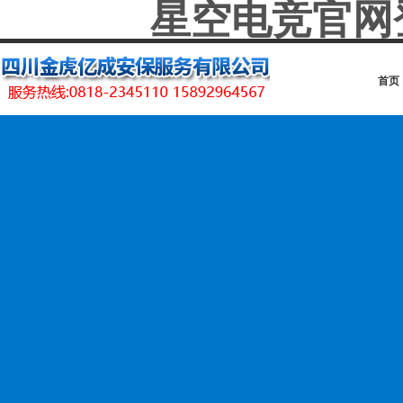
星空电竞官网
首页