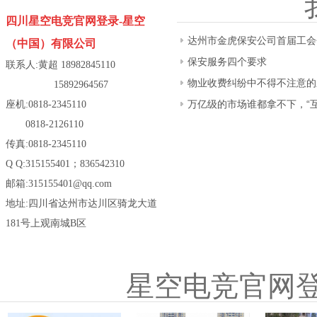
四川星空电竞官网登录-星空
达州市金虎保安公司首届工会会
（中国）有限公司
保安服务四个要求
联系人:
黄超
18982845110
物业收费纠纷中不得不注意的三
15892964567
万亿级的市场谁都拿不下，“互联
座机:0818-2345110
0818-2126110
传真:0818-2345110
Q Q:315155401；836542310
邮箱:315155401@qq.com
地址:四川省达州市达川区骑龙大道
181号上观南城B区
星空电竞官网登