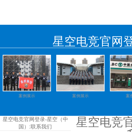
星空电竞官网登
案例展示
案例展示
案
星空电竞官
星空电竞官网登录-星空（中
国）:联系我们