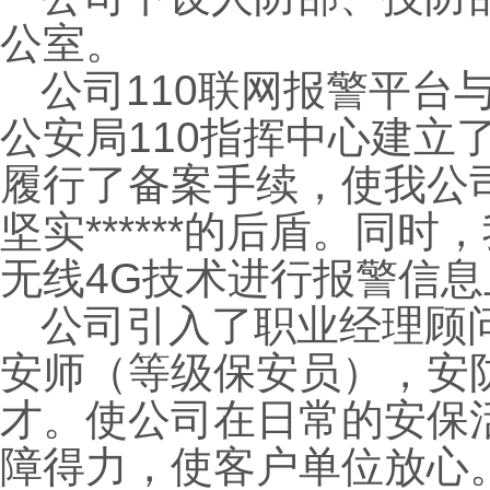
公室。
公司
110
联网报警平台
公安局
110
指挥中心建立
履行了备案手续，使我公
坚实******的后盾。同
无线
4G
技术进行报警信息
公司引入了职业经理顾
安师（等级保安员），安
才。使公司在日常的安保
障得力，使客户单位放心