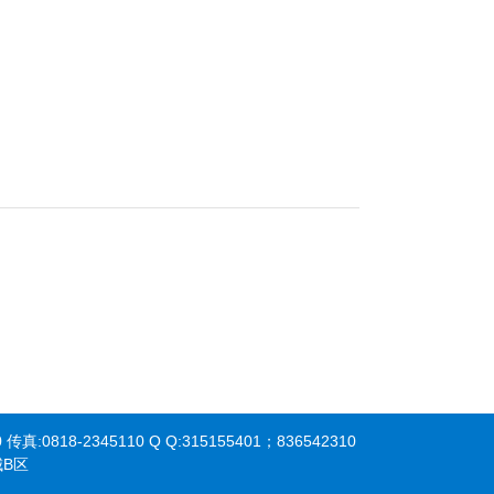
0818-2345110 Q Q:315155401；836542310
城B区