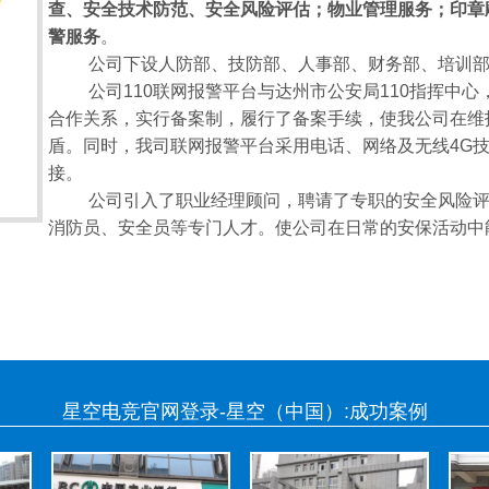
查、安全技术防范、安全风险评估；物业管理服务；印章
警服务
。
公司下设人防部、技防部、人事部、财务部、培训
公司
110
联网报警平台与达州市公安局
110
指挥中心
合作关系，实行备案制，履行了备案手续，使我公司在维护单
盾。同时，我司联网报警平台采用电话、网络及无线
4G
接。
公司引入了职业经理顾问，聘请了专职的安全风险
消防员、安全员等专门人才。使公司在日常的安保活动中
星空电竞官网登录-星空（中国）:成功案例