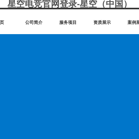
星空电竞官网登录-星空（中国）
页
公司简介
服务项目
资质展示
案例