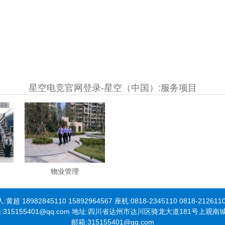
星空电竞官网登录-星空（中国）:服务项目
物业管理
45110 15892964567 座机:0818-2345110 0818-2126110 传真:
:315155401@qq.com 地址:四川省达州市达川区骑龙大道181号上观南
邮箱:315155401@qq.com