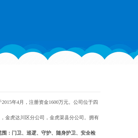
于
2015
年
4
月
，注册资金
1600
万元。公司位于四
司，金虎达川区分公司，金虎渠县分公司。拥有
范围：门卫、巡逻、守护、随身护卫、安全检