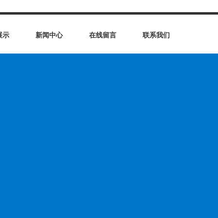
展示
新闻中心
在线留言
联系我们